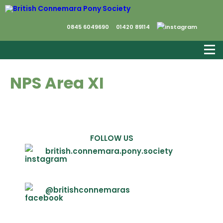
0845 6049690
01420 89114
NPS Area XI
FOLLOW US
british.connemara.pony.society
@britishconnemaras